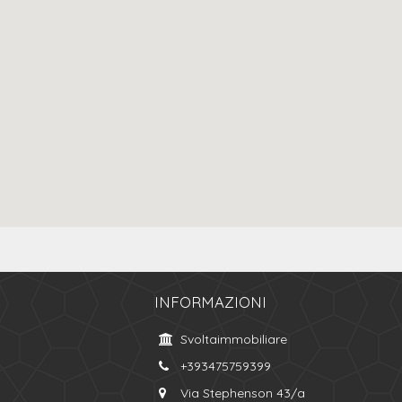
INFORMAZIONI
Svoltaimmobiliare
+393475759399
Via Stephenson 43/a