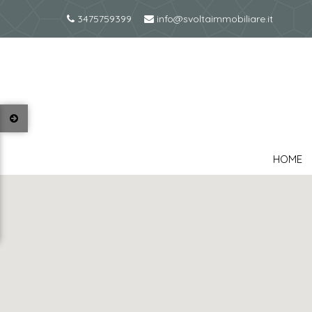
3475759399
info@svoltaimmobiliare.it
HOME