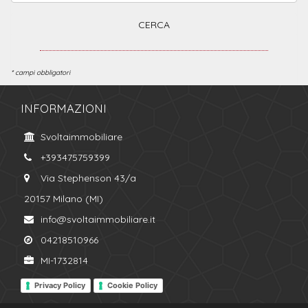
* campi obbligatori
INFORMAZIONI
Svoltaimmobiliare
+393475759399
Via Stephenson 43/a
20157 Milano (MI)
info@svoltaimmobiliare.it
04218510966
MI-1732814
Privacy Policy
Cookie Policy