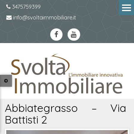
3475759399
info@svoltaimmobiliare.it
Abbiategrasso – Via
Battisti 2