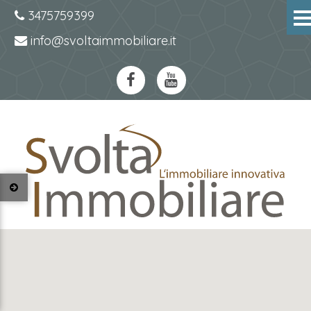
3475759399
info@svoltaimmobiliare.it