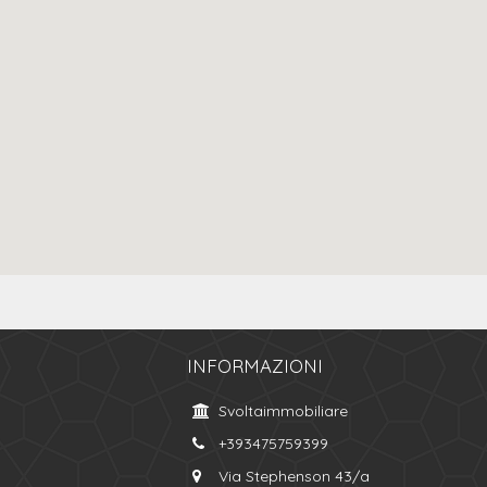
INFORMAZIONI
Svoltaimmobiliare
+393475759399
Via Stephenson 43/a