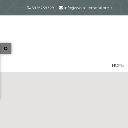
3475759399
info@svoltaimmobiliare.it
HOME