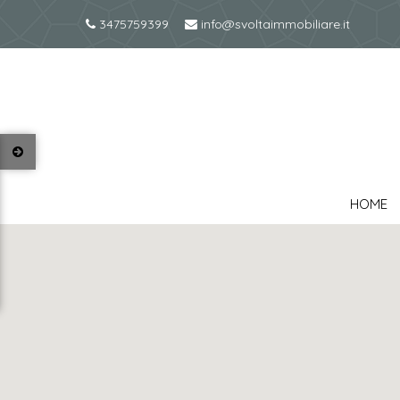
3475759399
info@svoltaimmobiliare.it
HOME