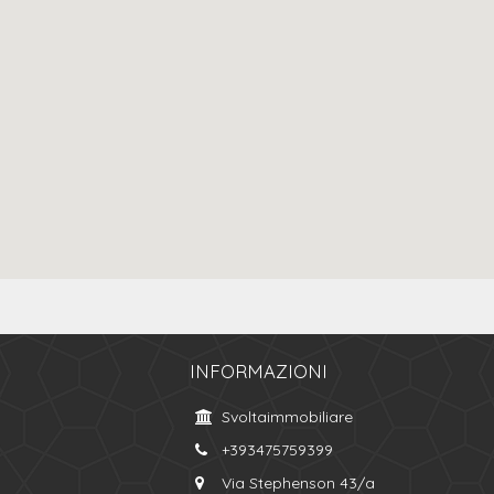
INFORMAZIONI
Svoltaimmobiliare
+393475759399
Via Stephenson 43/a